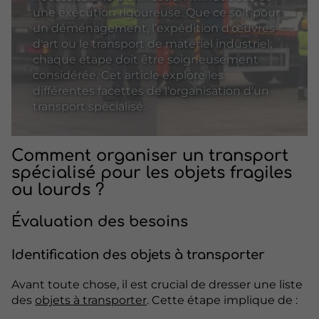
une exécution rigoureuse. Que ce soit pour
un déménagement, l’expédition d'œuvres
d'art ou le transport de matériel industriel,
chaque étape doit être soigneusement
considérée. Cet article explore les
différentes facettes de l'organisation d'un
transport spécialisé.
Comment organiser un transport
spécialisé pour les objets fragiles
ou lourds ?
Évaluation des besoins
Identification des objets à transporter
Avant toute chose, il est crucial de dresser une liste
des
objets à transporter
. Cette étape implique de :