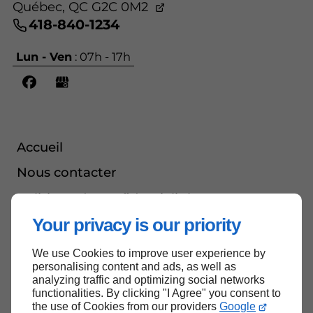
Québec,
QC G2C 0M2
418-840-1234
Lun - Ven
: 07h - 17h
Accueil
Nous contacter
Politique de confidentialité
Your privacy is our priority
Plan du site
We use Cookies to improve user experience by
personalising content and ads, as well as
analyzing traffic and optimizing social networks
Haut de page
functionalities. By clicking "I Agree" you consent to
the use of Cookies from our providers
Google