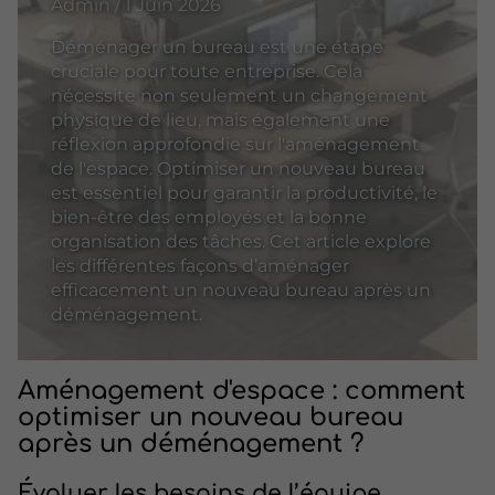
Admin / 1 Juin 2026
Déménager un bureau est une étape
cruciale pour toute entreprise. Cela
nécessite non seulement un changement
physique de lieu, mais également une
réflexion approfondie sur l'aménagement
de l'espace. Optimiser un nouveau bureau
est essentiel pour garantir la productivité, le
bien-être des employés et la bonne
organisation des tâches. Cet article explore
les différentes façons d’aménager
efficacement un nouveau bureau après un
déménagement.
Aménagement d'espace : comment
optimiser un nouveau bureau
après un déménagement ?
Évaluer les besoins de l’équipe